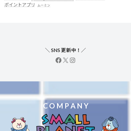
ポイントアプリ
ムーミン
＼ SNS 更新中！／
facebook
X
instagram
C O M P A N Y