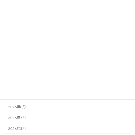
【Kiitos盛岡店限定】une nana coolのレシートで300ptプレゼン
ト！
2026-07-21
フェア・イベント
「くまのプーさんはちみつの日2026」フェア開催
2026-07-09
その他
＼NOSTALGICA限定／ショッパープレゼントキャンペーン
2026-07-04
その他
【ムーミンの日】2026 キャンペーンのお知らせ
アーカイブ
2026年8月
2026年7月
2026年5月