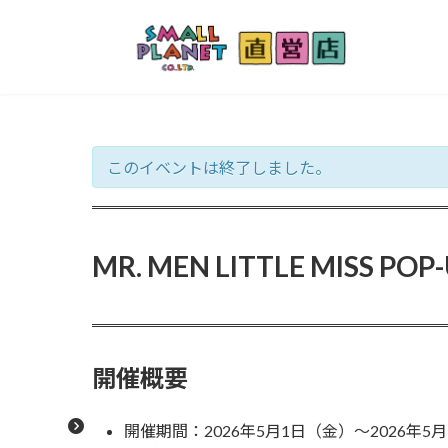
コ
ナ
ン
ビ
テ
ゲ
ン
ー
ツ
シ
へ
ョ
ス
ン
このイベントは終了しました。
キ
に
ッ
移
プ
動
MR. MEN LITTLE MISS POP
開催概要
開催期間：2026年5月1日（金）～2026年5