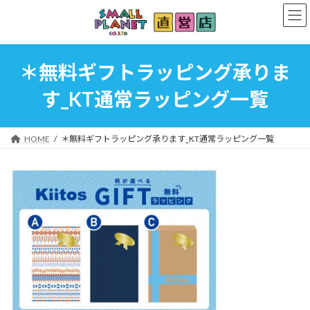
コ
ナ
ン
ビ
テ
ゲ
ン
ー
ツ
シ
＊無料ギフトラッピング承りま
へ
ョ
ス
ン
す_KT通常ラッピング一覧
キ
に
ッ
移
プ
動
HOME
＊無料ギフトラッピング承ります_KT通常ラッピング一覧