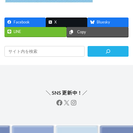
Facebook
X
Bluesky
LINE
Copy
＼ SNS 更新中！／
facebook
X
instagram