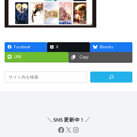
Facebook
X
Bluesky
LINE
Copy
＼ SNS 更新中！／
facebook
X
instagram