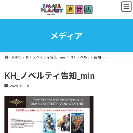
コ
ナ
ン
ビ
テ
ゲ
ン
ー
ツ
シ
へ
ョ
メディア
ス
ン
キ
に
ッ
移
プ
動
HOME
KH_ノベルティ告知_min
KH_ノベルティ告知_min
KH_ノベルティ告知_min
2025-12-18