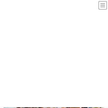
コ
ナ
ン
ビ
テ
ゲ
ン
ー
ツ
シ
へ
ョ
Kiitos なんば店
ス
ン
キ
に
ッ
移
プ
動
HOME
SHOP LIST
Kiitos なんば店