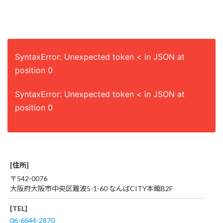
SyntaxError: Unexpected token < in JSON at
position 0
SyntaxError: Unexpected token < in JSON at
position 0
[住所]
〒542-0076
大阪府大阪市中央区難波5-1-60 なんばCITY本館B2F
[TEL]
06-6644-2870