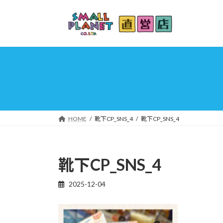
コ
ナ
ン
ビ
テ
ゲ
ン
ー
ツ
シ
へ
ョ
ス
ン
キ
に
ッ
移
プ
動
HOME
靴下CP_SNS_4
靴下CP_SNS_4
靴下CP_SNS_4
2025-12-04