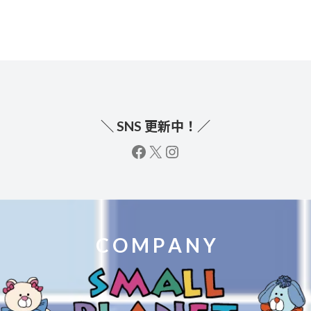
＼ SNS 更新中！／
facebook
X
instagram
C O M P A N Y